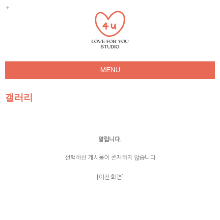
MENU
러브포유
갤러리
갤러리
예약문의
해담소(남한산성점)
알립니다.
인스타
선택하신 게시물이 존재하지 않습니다
[이전 화면]
enFree